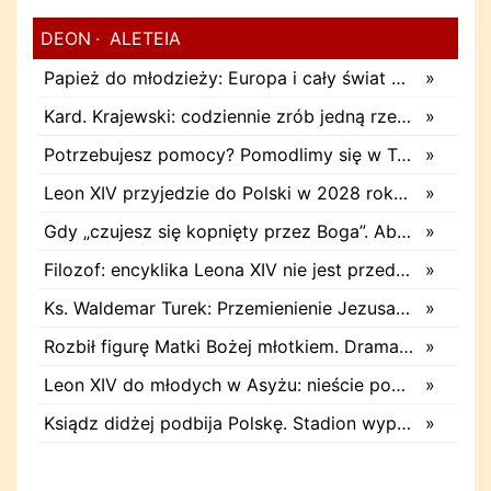
DEON
ALETEIA
Papież do młodzieży: Europa i cały świat poszukują pośród was nowych świętych
»
Kard. Krajewski: codziennie zrób jedną rzecz. Zobaczysz, co stanie się z twoim życiem
»
Potrzebujesz pomocy? Pomodlimy się w Twojej intencji
»
Leon XIV przyjedzie do Polski w 2028 roku. Trwają przygotowania do papieskiej pielgrzymki
»
Gdy „czujesz się kopnięty przez Boga”. Abp Adrian Galbas: Pan Bóg nie zabierze szpili
»
Filozof: encyklika Leona XIV nie jest przede wszystkim o sztucznej inteligencji
»
Ks. Waldemar Turek: Przemienienie Jezusa daje siłę do pokonywania przeciwności
»
Rozbił figurę Matki Bożej młotkiem. Dramatyczne nagranie w sieci
»
Leon XIV do młodych w Asyżu: nieście pokój i nadzieję
»
Ksiądz didżej podbija Polskę. Stadion wyprzedał się w dobę
»