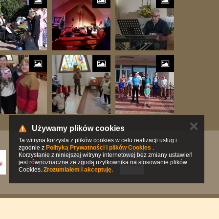
✕
Używamy plików cookies
Ta witryna korzysta z plików cookies w celu realizacji usług i
zgodnie z
Polityką Prywatności i plików Cookies
.
Korzystanie z niniejszej witryny internetowej bez zmiany ustawień
jest równoznaczne ze zgodą użytkownika na stosowanie plików
Cookies.
Zrozumiałem i akceptuję.
Platforma:
ISP 3.21.0
by
strony-parafialne.pl