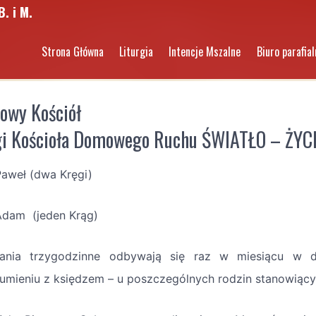
B. i M.
Strona Główna
Liturgia
Intencje Mszalne
Biuro parafial
wy Kościół
i Kościoła Domowego Ruchu ŚWIATŁO – ŻYC
 Paweł (dwa Kręgi)
 Adam (jeden Krąg)
ania trzygodzinne odbywają się raz w miesiącu w 
umieniu z księdzem – u poszczególnych rodzin stanowiący