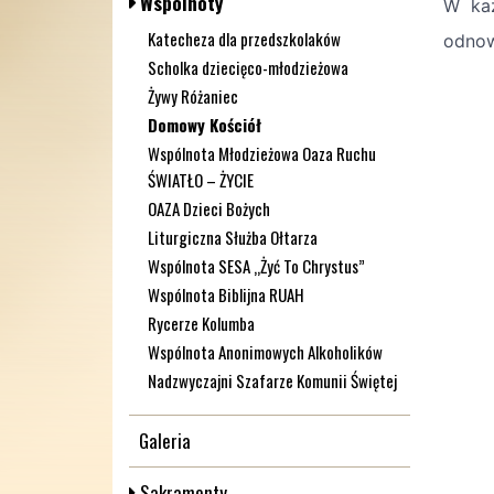
Wspólnoty
W każ
Katecheza dla przedszkolaków
odnow
Scholka dziecięco-młodzieżowa
Żywy Różaniec
Domowy Kościół
Wspólnota Młodzieżowa Oaza Ruchu
ŚWIATŁO – ŻYCIE
OAZA Dzieci Bożych
Liturgiczna Służba Ołtarza
Wspólnota SESA „Żyć To Chrystus”
Wspólnota Biblijna RUAH
Rycerze Kolumba
Wspólnota Anonimowych Alkoholików
Nadzwyczajni Szafarze Komunii Świętej
Galeria
Sakramenty