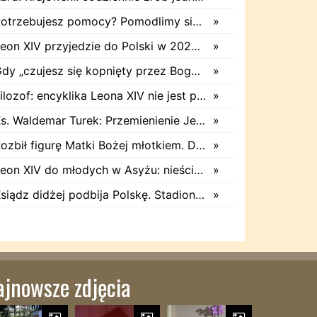
Potrzebujesz pomocy? Pomodlimy się w Twojej intencji
»
Leon XIV przyjedzie do Polski w 2028 roku. Trwają przygotowania do papieskiej pielgrzymki
»
Gdy „czujesz się kopnięty przez Boga”. Abp Adrian Galbas: Pan Bóg nie zabierze szpili
»
Filozof: encyklika Leona XIV nie jest przede wszystkim o sztucznej inteligencji
»
Ks. Waldemar Turek: Przemienienie Jezusa daje siłę do pokonywania przeciwności
»
Rozbił figurę Matki Bożej młotkiem. Dramatyczne nagranie w sieci
»
Leon XIV do młodych w Asyżu: nieście pokój i nadzieję
»
Ksiądz didżej podbija Polskę. Stadion wyprzedał się w dobę
»
ajnowsze zdjęcia