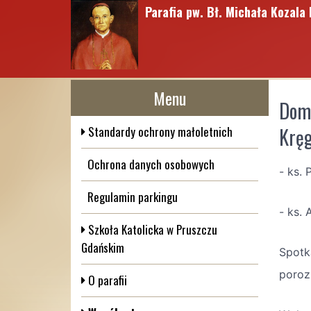
Parafia pw. Bł. Michała Kozala 
Menu
Domo
Standardy ochrony małoletnich
Kręg
Ochrona danych osobowych
- ks.
Regulamin parkingu
- ks.
Szkoła Katolicka w Pruszczu
Gdańskim
Spotk
poroz
O parafii