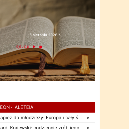
6 sierpnia 2026 r.
EON
ALETEIA
Papież do młodzieży: Europa i cały świat poszukują pośród was nowych świętych
»
Kard. Krajewski: codziennie zrób jedną rzecz. Zobaczysz, co stanie się z twoim życiem
»