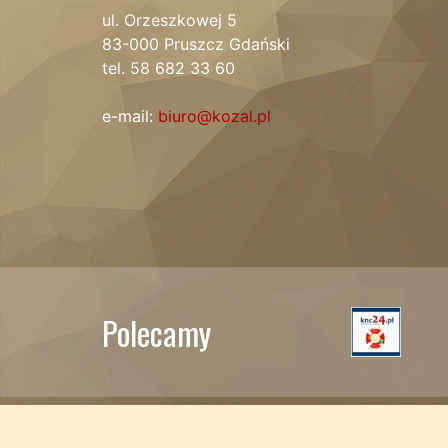
ul. Orzeszkowej 5
83-000 Pruszcz Gdański
tel. 58 682 33 60
e-mail:
biuro@kozal.pl
Polecamy
© 2016 Parafia pw. Bł. Michała Kozala B. i M.