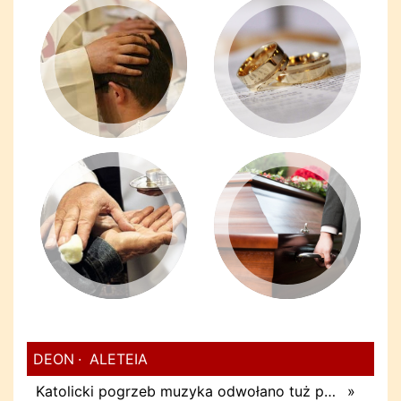
DEON
ALETEIA
Katolicki pogrzeb muzyka odwołano tuż przed uroczystością. Powodem była przynależność do masonerii
»