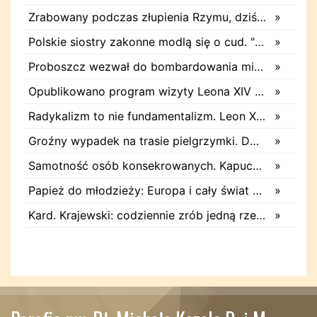
Zrabowany podczas złupienia Rzymu, dziś znów zachwyca. Wyjątkowy arras w Castel Gandolfo
»
Polskie siostry zakonne modlą się o cud. "To będzie pieczęć Pana Boga dla naszej wiary"
»
Proboszcz wezwał do bombardowania migrantów. "Masowy ogień przeciwko najeźdźcom!"
»
Opublikowano program wizyty Leona XIV we Francji
»
Radykalizm to nie fundamentalizm. Leon XIV w Asyżu
»
Groźny wypadek na trasie pielgrzymki. Dwie osoby trafiły do szpitala
»
Samotność osób konsekrowanych. Kapucyn: Życie w pojedynkę rzadko jest sielanką
»
Papież do młodzieży: Europa i cały świat poszukują pośród was nowych świętych
»
Kard. Krajewski: codziennie zrób jedną rzecz. Zobaczysz, co stanie się z twoim życiem
»